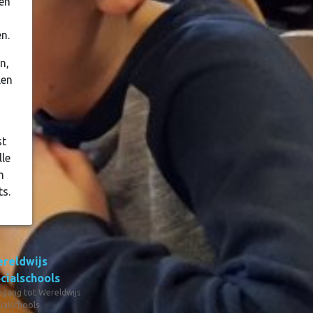
ren
n.
n,
len
st
lle
n
ts.
reldwijs
cialschools
gang tot Wereldwijs
ialschools