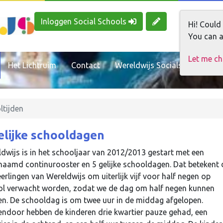
Inloggen Social Schools
Hi! Could
You can a
Let me c
Het Lichtruim
Contact
Wereldwijs Socialschools
ltijden
elijke schooldagen
dwijs is in het schooljaar van 2012/2013 gestart met een
aamd continurooster en 5 gelijke schooldagen. Dat betekent 
leerlingen van Wereldwijs om uiterlijk vijf voor half negen op
l verwacht worden, zodat we de dag om half negen kunnen
en. De schooldag is om twee uur in de middag afgelopen.
ndoor hebben de kinderen drie kwartier pauze gehad, een