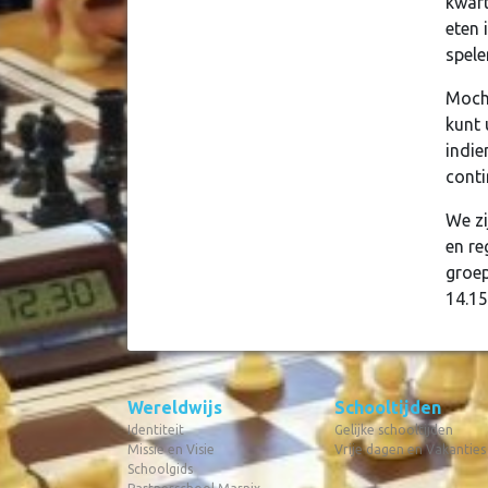
kwart
eten 
spele
Mocht
kunt 
indie
conti
We zi
en re
groep
14.15
Wereldwijs
Schooltijden
Identiteit
Gelijke schooltijden
Missie en Visie
Vrije dagen en Vakanties
Schoolgids