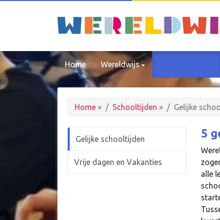
Home
Wereldwijs
Schooltijden
Home
»
Schooltijden
»
Gelijke schoo
5 g
Gelijke schooltijden
Werel
Vrije dagen en Vakanties
zogen
alle 
schoo
start
Tusse