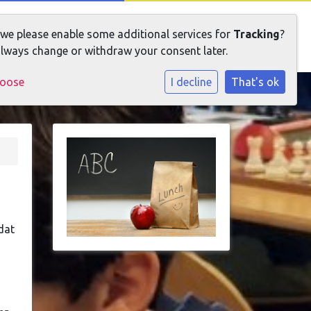
 we please enable some additional services for
Tracking
?
lways change or withdraw your consent later.
hoose
I decline
That's ok
dat