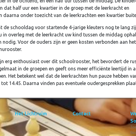
ier in de ochtend, en een half uur tussen de middag. De kinde
in dat half uur een kwartier in de groep met de leerkracht en
n daarna onder toezicht van de leerkrachten een kwartier buite
 de schooldag voor startende 4-jarige kleuters nog te lang zij
u in overleg met de leerkracht uw kind tussen de middag opha
n nodig. Voor de ouders zijn er geen kosten verbonden aan het
nurooster.
jn erg enthousiast over dit schoolrooster, het bevordert de ru
gelmaat in de groepen en geeft ons meer efficiënte leertijd in a
en. Het betekent wel dat de leerkrachten hun pauze hebben va
 tot 14.45. Daarna vinden pas eventuele oudergesprekken plaa
Het Lichtruim
Contact
We
So
Toe
Soc